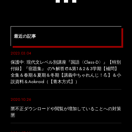
最近の記事
2023.03.04
保護中: 現代文レベル別講座『国語〈Class-D〉』【特別
付録】『宿題集』 の✎解答📒&第1＆2＆3学期【補問】
全集＆春期＆夏期＆冬期【講義中ちゃれんじ！💪】＆小
説資料＆Aokiroid（【青木方式】）
2020.10.26
🈲不正ダウンロードや閲覧が増加していることへの対策
🈲