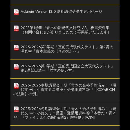
Aokiroid Version 13.0 夏期講習受講生専用ページ
2023第1学期『青木の新現代文研究LAB』板書資料集
（お問い合わせがありましたので再掲載いたします）
2025/2026第3学期「直前完成現代文テスト」第2講大
澤真幸『資本主義の〈その先〉へ』
2025/2026第3学期「直前完成国公立大現代文テスト」
第2講鷲田清一『哲学の使い方』
2025/2026冬期講習会Ⅱ期「青木の合格予約済み！〈現
代文 with 小論文ミニ講座〉受講用資料⑤『【COME ON
の法則】の例』
2025/2026冬期講習会Ⅱ期「青木の合格予約済み！〈現
代文 with 小論文ミニ講座〉受講用資料④『本番だ！青木
だ！〈ファイナル〉の問1＆問2』解答例とPOINT