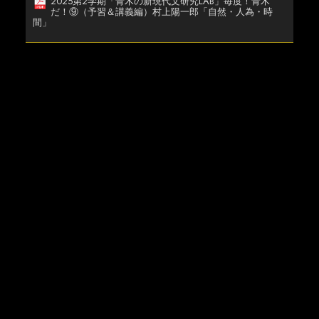
2025第2学期「青木の新現代文研究LAB」毎度！青木
だ！⑨（予習＆講義編）村上陽一郎「自然・人為・時
間」