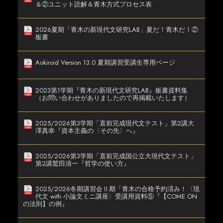
＆②ユニット読解＆青木方式プロセス表
2026夏期「青木の新現代文研究LAB」夏だ！青木だ！②
板書
Aokiroid Version 13.0 夏期講習受講生専用ページ
2023第1学期『青木の新現代文研究LAB』板書資料集
（お問い合わせがありましたので再掲載いたします）
2025/2026第3学期「直前完成現代文テスト」第2講大
澤真幸『資本主義の〈その先〉へ』
2025/2026第3学期「直前完成国公立大現代文テスト」
第2講鷲田清一『哲学の使い方』
2025/2026冬期講習会Ⅱ期「青木の合格予約済み！〈現
代文 with 小論文ミニ講座〉受講用資料⑤『【COME ON
の法則】の例』