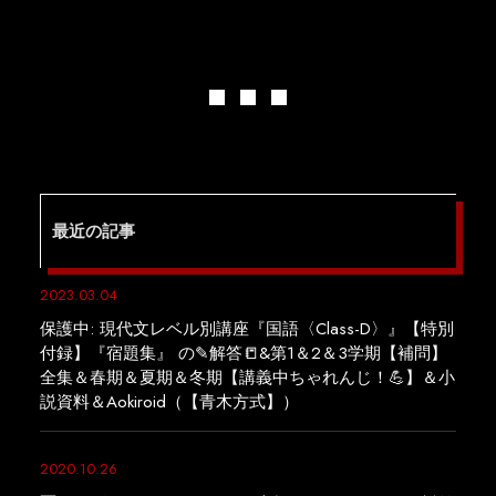
最近の記事
2023.03.04
保護中: 現代文レベル別講座『国語〈Class-D〉』【特別
付録】『宿題集』 の✎解答📒&第1＆2＆3学期【補問】
全集＆春期＆夏期＆冬期【講義中ちゃれんじ！💪】＆小
説資料＆Aokiroid（【青木方式】）
2020.10.26