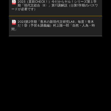
2025（直前CHECK！）今だからヤル！シリーズ第１学
期「現代文総合〈B〉」第11講解説（㊟第1学期のパスワ
ードが必要です）
2025第2学期「青木の新現代文研究LAB」毎度！青木
だ！⑨（予習＆講義編）村上陽一郎「自然・人為・時
間」