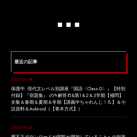
最近の記事
2023.03.04
保護中: 現代文レベル別講座『国語〈Class-D〉』【特別
付録】『宿題集』 の✎解答📒&第1＆2＆3学期【補問】
全集＆春期＆夏期＆冬期【講義中ちゃれんじ！💪】＆小
説資料＆Aokiroid（【青木方式】）
2020.10.26
🈲不正ダウンロードや閲覧が増加していることへの対策