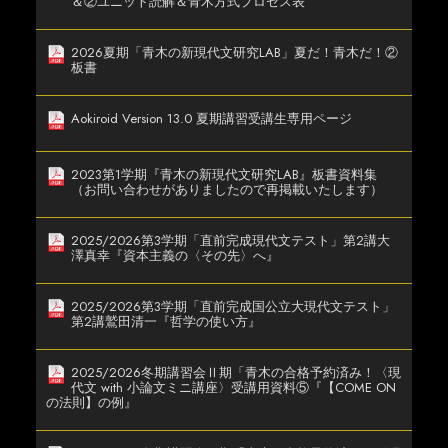
＆②ユニット読解＆青木方式プロセス表
2026夏期「青木の新現代文研究LAB」夏だ！青木だ！②
板書
Aokiroid Version 13.0 夏期講習受講生専用ページ
2023第1学期『青木の新現代文研究LAB』板書資料集
（お問い合わせがありましたので再掲載いたします）
2025/2026第3学期「直前完成現代文テスト」第2講大
澤真幸『資本主義の〈その先〉へ』
2025/2026第3学期「直前完成国公立大現代文テスト」
第2講鷲田清一『哲学の使い方』
2025/2026冬期講習会Ⅱ期「青木の合格予約済み！〈現
代文 with 小論文ミニ講座〉受講用資料⑤『【COME ON
の法則】の例』