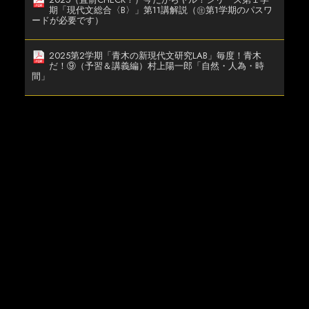
期「現代文総合〈B〉」第11講解説（㊟第1学期のパスワ
ードが必要です）
2025第2学期「青木の新現代文研究LAB」毎度！青木
だ！⑨（予習＆講義編）村上陽一郎「自然・人為・時
間」