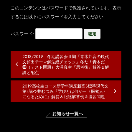
このコンテンツはパスワードで保護されています。表示
するには以下にパスワードを入力してください:
パスワード:
2018/2019 冬期講習会Ⅱ期『青木邦容の現代
文頻出テーマ解法総チェック』冬だ！青木だ！
❿（テスト問題）大澤真幸『思考術』解答＆解
説と配点
2019高校生コース新学年講座新高3標準現代文
第4講今井むつみ『学びとは何かー〈探究人〉
になるために』解答＆記述解答例＆復習問題
お知らせ一覧へ