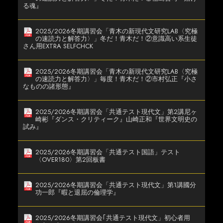
る魂』
2025/2026冬期講習会「青木の新現代文研究LAB〈究極
の速読力と解答力〉」冬だ！青木だ！②意識高い系生徒
さん用EXTRA SELFCHCK
2025/2026冬期講習会「青木の新現代文研究LAB〈究極
の速読力と解答力〉」毎度！青木だ！②市村弘正『小さ
なものの諸形態』
2025/2026冬期講習会「共通テスト現代文」第2講尼ヶ
崎彬『ダンス・クリティーク』山崎正和『世界文明史の
試み』
2025/2026冬期講習会「共通テスト国語」テスト
〈OVER180〉第2回板書
2025/2026冬期講習会「共通テスト現代文」第1講國分
功一郎『暇と退屈の倫理学』
2025/2026冬期講習会｢共通テスト現代文」初心者用