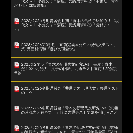
代文 with 小論文ミニ講座〉受講用資料②『本番だ！青木
だ！①～③板書集』
2025/2026冬期講習会Ⅱ期「青木の合格予約済み！〈現
代文 with 小論文ミニ講座〉受講用資料①『読解チャー
ト』
2025/2026第3学期「直前完成国公立大現代文テスト」
第1講西村清和『遊びの現象学』
2025第2学期「青木の新現代文研究LAB」毎度！青木
だ！➉中村光夫『文学の回帰』共通テスト直前！SP解説
講義
2025/2026冬期講習会「共通テスト現代文」共通テスト
のコツ
2025/2026冬期講習会「青木の新現代文研究LAB〈究極
の速読力と解答力〉」特に共通テストで気を付けること
2025/2026冬期講習会「青木の新現代文研究LAB〈究極
の速読力と解答力〉」冬だ！青木だ！③植島啓司『賭け