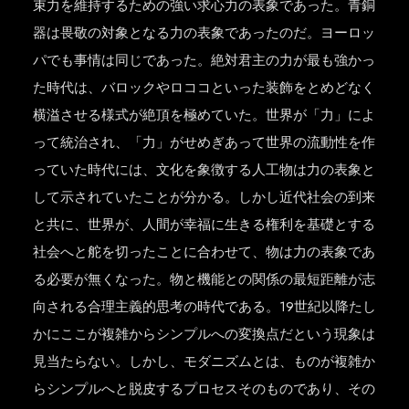
束力を維持するための強い求心力の表象であった。青銅
器は畏敬の対象となる力の表象であったのだ。ヨーロッ
パでも事情は同じであった。絶対君主の力が最も強かっ
た時代は、バロックやロココといった装飾をとめどなく
横溢させる様式が絶頂を極めていた。世界が「力」によ
って統治され、「力」がせめぎあって世界の流動性を作
っていた時代には、文化を象徴する人工物は力の表象と
して示されていたことが分かる。しかし近代社会の到来
と共に、世界が、人間が幸福に生きる権利を基礎とする
社会へと舵を切ったことに合わせて、物は力の表象であ
る必要が無くなった。物と機能との関係の最短距離が志
向される合理主義的思考の時代である。19世紀以降たし
かにここが複雑からシンプルへの変換点だという現象は
見当たらない。しかし、モダニズムとは、ものが複雑か
らシンプルへと脱皮するプロセスそのものであり、その