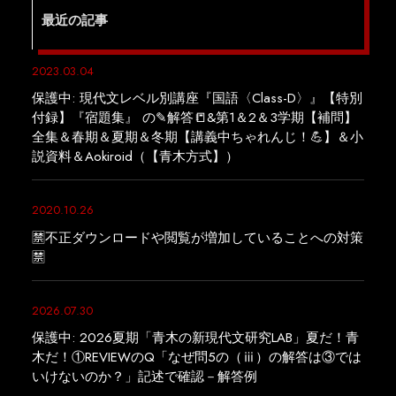
最近の記事
2023.03.04
保護中: 現代文レベル別講座『国語〈Class-D〉』【特別
付録】『宿題集』 の✎解答📒&第1＆2＆3学期【補問】
全集＆春期＆夏期＆冬期【講義中ちゃれんじ！💪】＆小
説資料＆Aokiroid（【青木方式】）
2020.10.26
🈲不正ダウンロードや閲覧が増加していることへの対策
🈲
2026.07.30
保護中: 2026夏期「青木の新現代文研究LAB」夏だ！青
木だ！①REVIEWのQ「なぜ問5の（ⅲ）の解答は③では
いけないのか？」記述で確認－解答例